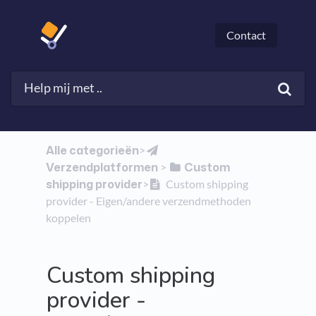
Contact
Alle categorieën
​>​
Verzendplatformen
​Custom
​ > ​
shipping provider
​>​
Custom shipping
provider - Eigen/andere verzendmethoden
koppelen
Custom shipping
provider -