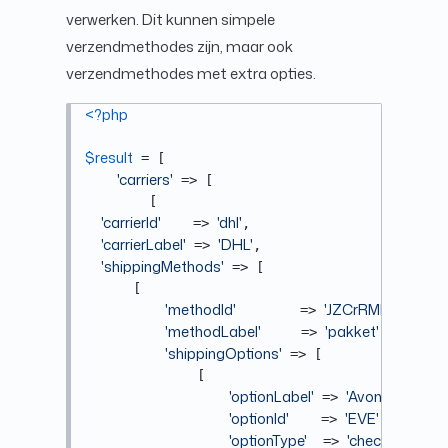
verwerken. Dit kunnen simpele
verzendmethodes zijn, maar ook
verzendmethodes met extra opties.
<?php
$result
 = [

'carriers'
 => [

        [

'carrierId'
'dhl'
    => 
,

'carrierLabel'
'DHL'
 => 
,

'shippingMethods'
 => [

      [

'methodId'
'JZCrRMR'
        => 
,

'methodLabel'
'pakket'
     => 
,

'shippingOptions'
 => [

              [

'optionLabel'
'Avondlevering'
 => 
'optionId'
'EVE'
    => 
,

'optionType'
'checkbox'
  => 
,
