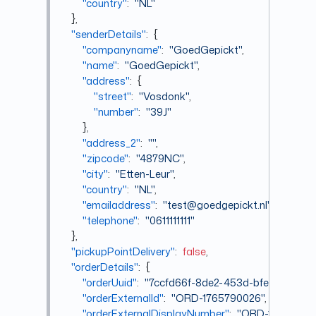
"country"
:
"NL"
}
,
"senderDetails"
:
{
"companyname"
:
"GoedGepickt"
,
"name"
:
"GoedGepickt"
,
"address"
:
{
"street"
:
"Vosdonk"
,
"number"
:
"39J"
}
,
"address_2"
:
""
,
"zipcode"
:
"4879NC"
,
"city"
:
"Etten-Leur"
,
"country"
:
"NL"
,
"emailaddress"
:
"test@goedgepickt.nl"
,
"telephone"
:
"0611111111"
}
,
"pickupPointDelivery"
:
false
,
"orderDetails"
:
{
"orderUuid"
:
"7ccfd66f-8de2-453d-bfe3-5b3642
"orderExternalId"
:
"ORD-1765790026"
,
"orderExternalDisplayNumber"
:
"ORD-17657900