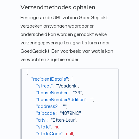
Verzendmethodes ophalen
Een ingestelde URL zal van GoedGepickt
verzoeken ontvangen waardoor er
onderscheid kan worden gemaakt welke
verzendgegevens je terug wilt sturen naar
GoedGepickt. Een voorbeeld van wat je kan
verwachten zie je hieronder.
{
"recipientDetails"
:
{
"street"
:
"Vosdonk"
,
"houseNumber"
:
"39"
,
"houseNumberAddition"
:
""
,
"address2"
:
""
,
"zipcode"
:
"4879NC"
,
"city"
:
"Etten-Leur"
,
"state"
:
null
,
"stateCode"
:
null
,