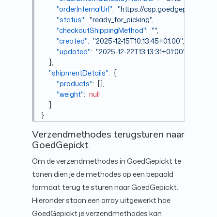
"orderInternalUrl"
:
"https://csp.goedgepickt.al
"status"
:
"ready_for_picking"
,
"checkoutShippingMethod"
:
""
,
"created"
:
"2025-12-15T10:13:45+01:00"
,
"updated"
:
"2025-12-22T13:13:31+01:00"
}
,
"shipmentDetails"
:
{
"products"
:
[
]
,
"weight"
:
null
}
}
Verzendmethodes terugsturen naar
GoedGepickt
Om de verzendmethodes in GoedGepickt te
tonen dien je de methodes op een bepaald
formaat terug te sturen naar GoedGepickt.
Hieronder staan een array uitgewerkt hoe
GoedGepickt je verzendmethodes kan