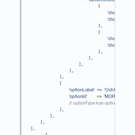
                              [

'choiceLabel'
'choiceValue'
                              ],

                              [

'choiceLabel'
'choiceValue'
                              ],

                          ],

                      ],

                  ],

              ],

              [

'optionLabel'
'Ochtendleveri
 => 
'optionId'
'MOR'
    => 
,

// optionType kan optioneel zijn
              ],

          ],

      ],

  ],

        ],
