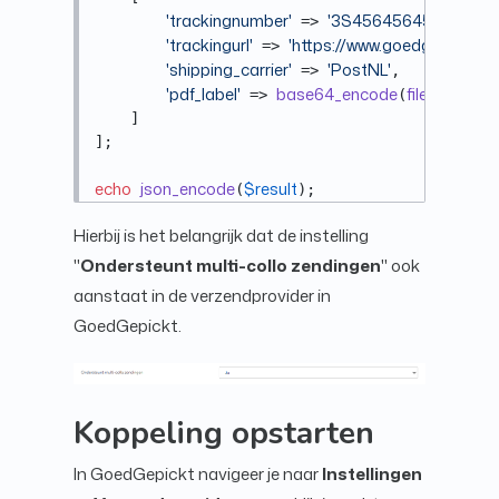
'trackingnumber'
'3S456456456'
 => 
,

'trackingurl'
'https://www.goedgepickt.nl'
 => 
'shipping_carrier'
'PostNL'
 => 
,

'pdf_label'
base64_encode
file_get_co
 => 
(
    ]

];

echo
json_encode
$result
(
);
Hierbij is het belangrijk dat de instelling
"
Ondersteunt multi-collo zendingen
" ook
aanstaat in de verzendprovider in
GoedGepickt.
Koppeling opstarten
In GoedGepickt navigeer je naar
Instellingen