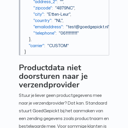
"address_2"
:
""
,
"zipcode"
:
"4879NC"
,
"city"
:
"Etten-Leur"
,
"country"
:
"NL"
,
"emailaddress"
:
"test@goedgepickt.nl"
,
"telephone"
:
"0611111111"
}
,
"carrier"
:
"CUSTOM"
}
Productdata niet
doorsturen naar je
verzendprovider
Stuur je liever geen productgegevens mee
naar je verzendprovider? Dat kan. Standaard
stuurt GoedGepickt bij het aanmaken van
een zending gegevens zoals productnaam en
bestelwaarde mee. Voor sommige klanten is