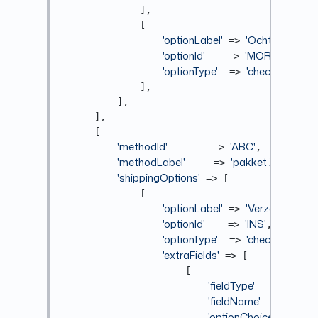
              ],

              [

'optionLabel'
'Ochtendleveri
 => 
'optionId'
'MOR'
    => 
,

'optionType'
'checkbox'
  => 
,

              ],

          ],

      ],

      [

'methodId'
'ABC'
        => 
,

'methodLabel'
'pakket XL'
     => 
,

'shippingOptions'
 => [

              [

'optionLabel'
'Verzekerd'
 => 
,

'optionId'
'INS'
    => 
,

'optionType'
'checkbox'
  => 
,

'extraFields'
 => [

                      [

'fieldType'
'se
     => 
'fieldName'
'i
     => 
'optionChoices'
 => [
