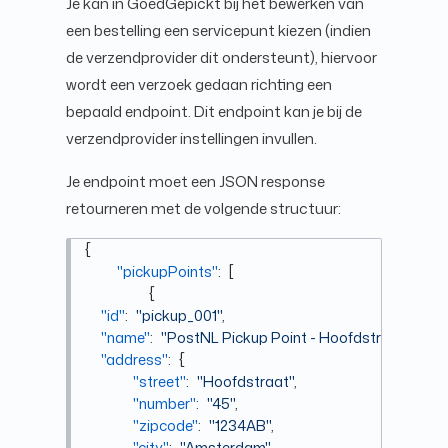
Je kan in GoedGepickt bij het bewerken van
een bestelling een servicepunt kiezen (indien
de verzendprovider dit ondersteunt), hiervoor
wordt een verzoek gedaan richting een
bepaald endpoint. Dit endpoint kan je bij de
verzendprovider instellingen invullen.
Je endpoint moet een JSON response
retourneren met de volgende structuur:
{
"pickupPoints"
:
[
{
"id"
:
"pickup_001"
,
"name"
:
"PostNL Pickup Point - Hoofdstraat"
,
"address"
:
{
"street"
:
"Hoofdstraat"
,
"number"
:
"45"
,
"zipcode"
:
"1234AB"
,
"city"
:
"Amsterdam"
,