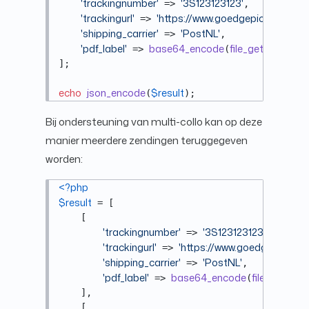
'trackingnumber'
'3S123123123'
 => 
,

'trackingurl'
'https://www.goedgepickt.nl'
 => 
,

'shipping_carrier'
'PostNL'
 => 
,

'pdf_label'
base64_encode
file_get_content
 => 
(
];

echo
json_encode
$result
(
);
Bij ondersteuning van multi-collo kan op deze
manier meerdere zendingen teruggegeven
worden:
<?php
$result
 = [

    [

'trackingnumber'
'3S123123123'
 => 
,

'trackingurl'
'https://www.goedgepickt.nl'
 => 
'shipping_carrier'
'PostNL'
 => 
,

'pdf_label'
base64_encode
file_get_co
 => 
(
    ],

    [
