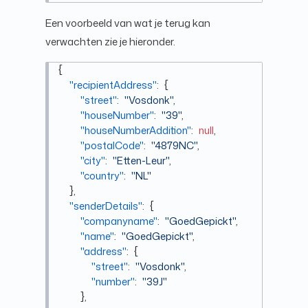
Een voorbeeld van wat je terug kan
verwachten zie je hieronder.
{
"recipientAddress"
:
{
"street"
:
"Vosdonk"
,
"houseNumber"
:
"39"
,
"houseNumberAddition"
:
null
,
"postalCode"
:
"4879NC"
,
"city"
:
"Etten-Leur"
,
"country"
:
"NL"
}
,
"senderDetails"
:
{
"companyname"
:
"GoedGepickt"
,
"name"
:
"GoedGepickt"
,
"address"
:
{
"street"
:
"Vosdonk"
,
"number"
:
"39J"
}
,