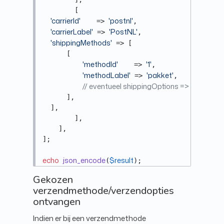
        [

'carrierId'
'postnl'
    => 
,

'carrierLabel'
'PostNL'
 => 
,

'shippingMethods'
 => [

      [

'methodId'
'1'
    => 
,

'methodLabel'
'pakket'
 => 
,

// eventueel shippingOptions => [] als er ge
      ],

  ],

        ],

    ],

];

echo
json_encode
$result
(
);
Gekozen
verzendmethode/verzendopties
ontvangen
Indien er bij een verzendmethode