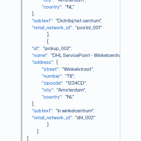
"country"
:
"NL"
}
,
"subtext"
:
"Dichtbij het centrum"
,
"retail_network_id"
:
"postnl_001"
}
,
{
"id"
:
"pickup_002"
,
"name"
:
"DHL ServicePoint - Winkelcentrum"
,
"address"
:
{
"street"
:
"Winkelstraat"
,
"number"
:
"78"
,
"zipcode"
:
"1234CD"
,
"city"
:
"Amsterdam"
,
"country"
:
"NL"
}
,
"subtext"
:
"In winkelcentrum"
,
"retail_network_id"
:
"dhl_002"
}
]
}