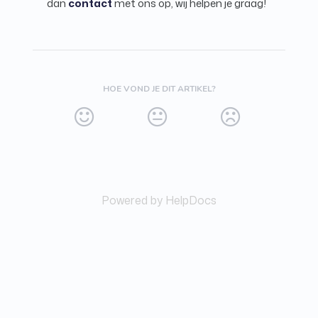
dan
contact
met ons op, wij helpen je graag!
HOE VOND JE DIT ARTIKEL?
Powered by HelpDocs
(opens in a new tab