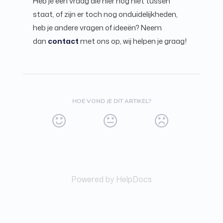
Heb je een vraag die hier nog niet tussen
staat, of zijn er toch nog onduidelijkheden,
heb je andere vragen of ideeën? Neem
dan
contact
met ons op, wij helpen je graag!
HOE VOND JE DIT ARTIKEL?
Powered by HelpDocs
(opens in a new tab