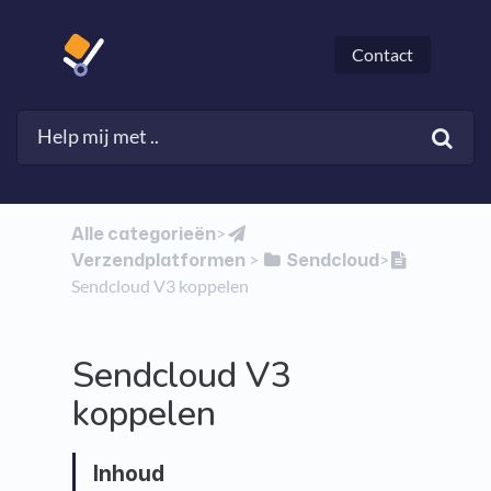
Contact
Alle categorieën
​>​
Verzendplatformen
​Sendcloud
​ > ​
​>​
Sendcloud V3 koppelen
Sendcloud V3
koppelen