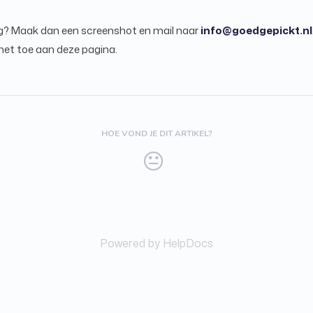
ng? Maak dan een screenshot en mail naar
info@goedgepickt.nl
 het toe aan deze pagina.
HOE VOND JE DIT ARTIKEL?
Powered by HelpDocs
(opens in a new tab