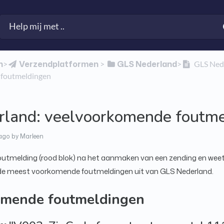
n
​Verzendplatformen
​GLS Nederland
​>​
​ > ​
​>​
GLS Nede
foutmeldingen
land: veelvoorkomende foutm
ago
by Marleen
 foutmelding (rood blok) na het aanmaken van een zending en weet
 de meest voorkomende foutmeldingen uit van GLS Nederland.
omende foutmeldingen