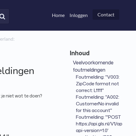
Contact
Home
Inloggen
rland:
Veelvoorkomende
eldingen
foutmeldingen
Foutmelding: "V003:
ZipCode format not
correct: L1111"
 je niet wat te doen?
Foutmelding: "A002:
CustomerNo invalid
for this account"
Foutmelding: "'POST
https://api.gls.nl/V1/api/Lab
api-version=1.0'