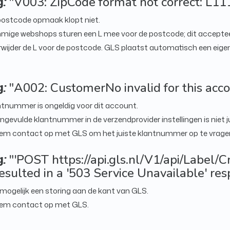
g
:
"V003: ZipCode format not correct: L11
ostcode opmaak klopt niet.
ige webshops sturen een L mee voor de postcode; dit acceptee
wijder de L voor de postcode. GLS plaatst automatisch een eige
g
:
"A002: CustomerNo invalid for this acc
tnummer is ongeldig voor dit account.
ngevulde klantnummer in de verzendprovider instellingen is niet ju
m contact op met GLS om het juiste klantnummer op te vrage
g
:
"'POST https://api.gls.nl/V1/api/Label/C
resulted in a '503 Service Unavailable' res
 mogelijk een storing aan de kant van GLS.
em contact op met GLS.