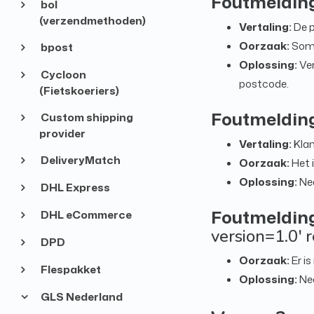
Foutmeldin
bol
(verzendmethoden)
Vertaling:
De p
Oorzaak:
Somm
bpost
Oplossing:
Ver
Cycloon
postcode.
(Fietskoeriers)
Foutmeldin
Custom shipping
provider
Vertaling:
Klan
DeliveryMatch
Oorzaak:
Het i
Oplossing:
Nee
DHL Express
Foutmeldin
DHL eCommerce
version=1.0' 
DPD
Oorzaak:
Er is
Flespakket
Oplossing:
Ne
GLS Nederland