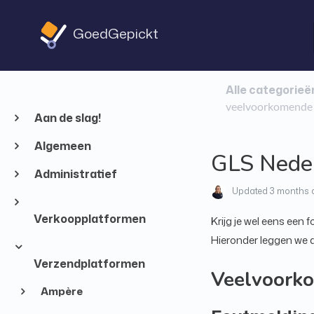
GoedGepickt
Alle categorieë
veelvoorkomende 
Aan de slag!
Algemeen
GLS Neder
Administratief
Updated
3 months 
Verkoopplatformen
Krijg je wel eens een
Hieronder leggen we
Verzendplatformen
Veelvoork
Ampère