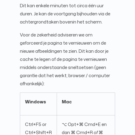
Dit kan enkele minuten tot circa één uur
duren. Je kan de voortgang bijhouden via de
achtergrondtaken bovenin het scherm.
Voor de zekerheid adviseren we om
geforceerd je pagina te vernieuwen om de
nieuwe afbeeldingen te zien. Dit kan door je
cache te legen of de pagina te vernieuwen
middels onderstaande sneltoetsen (geen
garantie dat het werkt; browser / computer
afhankelijk):
Windows
Mac
Ctrl+F5 or
⌥ Opt+⌘ Cmd+E en
Ctrl+Shift+R
dan ⌘ Cmd+R
of
⌘