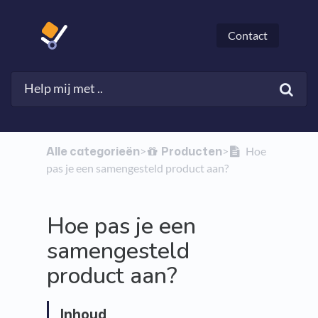
Contact
Alle categorieën
​Producten
​>​
​>​
Hoe
pas je een samengesteld product aan?
Hoe pas je een
samengesteld
product aan?