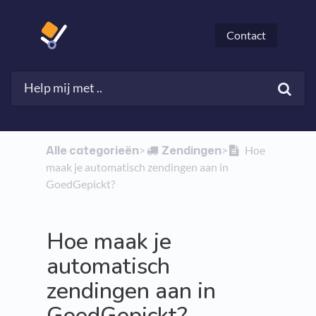
Contact
Alle categorieën
​Zendingen
​>​
​>​
Hoe
maak je automatisch zendingen aan in
GoedGepickt?
Hoe maak je
automatisch
zendingen aan in
GoedGepickt?