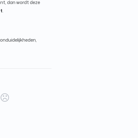
lant, dan wordt deze
t
.
 onduidelijkheden,
)