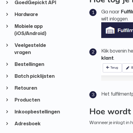
GoedGepickt API
Ga naar
Fulf
Hardware
wilt inloggen.
Mobiele app
(iOS/Android)
Veelgestelde
Klik bovenin 
vragen
klant
.
Bestellingen
Batch picklijsten
Retouren
Het fulfilment
Producten
Hoe wordt 
Inkoopbestellingen
Wanneer je inlogt in 
Adresboek