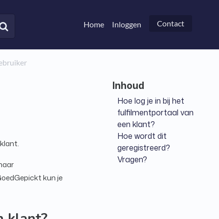
Contact
Home
Inloggen
gebruiker
Hoe log je in bij het
fulfilmentportaal van
een klant?
Hoe wordt dit
klant.
geregistreerd?
Vragen?
 haar
 GoedGepickt kun je
n klant?