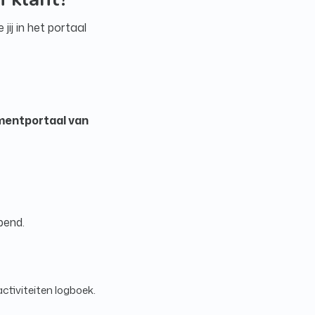
jij in het portaal
lmentportaal van
pend.
activiteiten logboek.