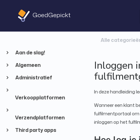
GoedGepickt
Alle categorieë
Aan de slag!
Inloggen i
Algemeen
fulfilment
Administratief
In deze handleiding le
Verkoopplatformen
Wanneer een klant bep
fulfilmentportaal om 
Verzendplatformen
inloggen op het fulf
Third party apps
Hoe log je 