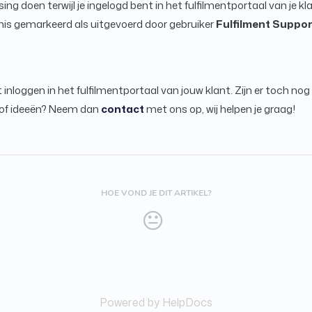
ng doen terwijl je ingelogd bent in het fulfilmentportaal van je k
enis gemarkeerd als uitgevoerd door gebruiker
Fulfilment Suppor
 inloggen in het fulfilmentportaal van jouw klant. Zijn er toch nog
 of ideeën? Neem dan
contact
met ons op, wij helpen je graag!
HOE VOND JE DIT ARTIKEL?
Powered by HelpDocs
(opens in a new tab