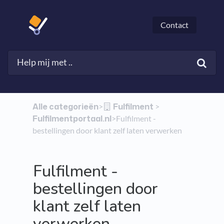
Contact
Alle categorieën
​Fulfilment
​>​
​ > ​
Fulfilmentportaal.nl
​>​ Fulfilment -
bestellingen door klant zelf laten verwerken
Fulfilment -
bestellingen door
klant zelf laten
verwerken