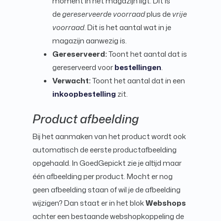
moment in het magazijn ligt. Dit is
de
gereserveerde voorraad
plus de
vrije
voorraad
. Dit is het aantal wat in je
magazijn aanwezig is.
Gereserveerd:
Toont het aantal dat is
gereserveerd voor
bestellingen
.
Verwacht:
Toont het aantal dat in een
inkoopbestelling
zit.
Product a
fbeelding
Bij het aanmaken van het product wordt ook
automatisch de eerste productafbeelding
opgehaald. In GoedGepickt zie je altijd maar
één afbeelding per product. Mocht er nog
geen afbeelding staan of wil je de afbeelding
wijzigen? Dan staat er in het blok
Webshops
achter een bestaande webshopkoppeling de