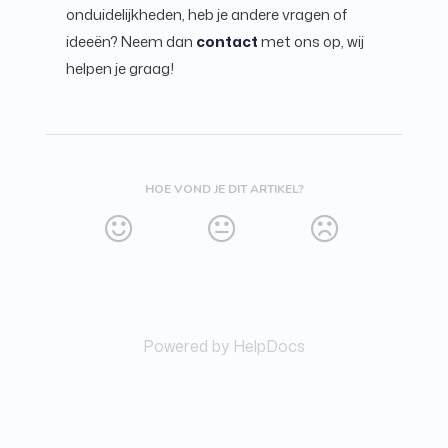
onduidelijkheden, heb je andere vragen of
ideeën? Neem dan
contact
met ons op, wij
helpen je graag!
HOE VOND JE DIT ARTIKEL?
Powered by HelpDocs
(opens in a new tab