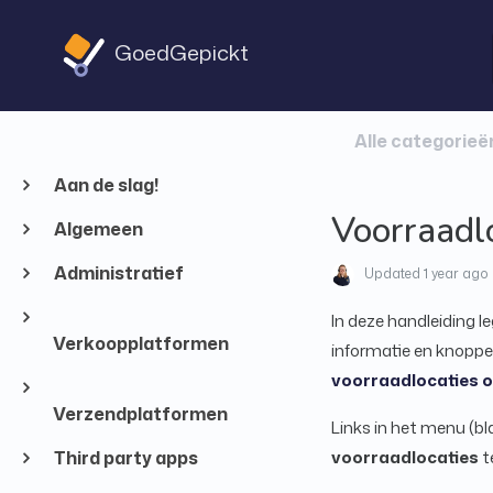
GoedGepickt
Alle categorieë
Aan de slag!
Voorraadlo
Algemeen
Administratief
Updated
1 year ago
In deze handleiding l
Verkoopplatformen
informatie en knoppen
voorraadlocaties o
Verzendplatformen
Links in het menu (b
Third party apps
voorraadlocaties
t