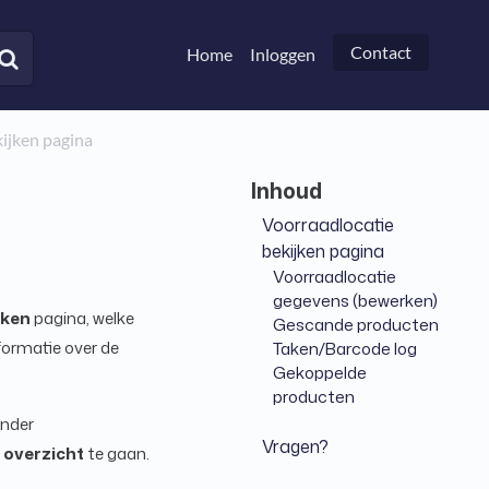
Contact
Home
Inloggen
ijken pagina
Voorraadlocatie
bekijken pagina
Voorraadlocatie
gegevens (bewerken)
jken
pagina, welke
Gescande producten
nformatie over de
Taken/Barcode log
Gekoppelde
producten
onder
Vragen?
 overzicht
te gaan.