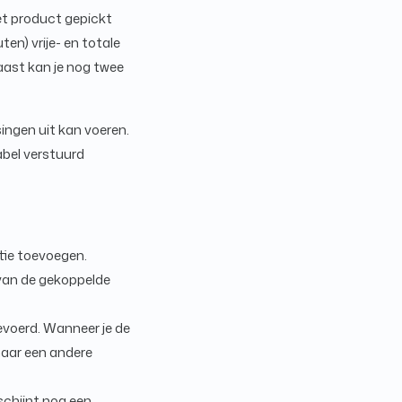
het product gepickt
en) vrije- en totale
aast kan je nog twee
ingen uit kan voeren.
abel verstuurd
tie toevoegen.
 van de gekoppelde
voerd. Wanneer je de
naar een andere
rschijnt nog een