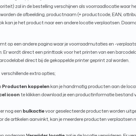
ioriteit) zal in de bestelling verschijnen als voorraadlocatie waar 
 worden de afbeelding, productnaam (+ productcode, EAN, attribut
k kan je het product naar een andere locatie verplaatsen. Daarn
mt op een andere pagina waar je voorraadmutaties en -verplaats
: Er wordt direct een printtaak voor het printen van een barcodel
rcodelabel direct bij de gekoppelde printer geprint zal worden.
 verschillende extra opties;
p
Producten koppelen
kan je handmatig producten aan de loca
cel icoon
te klikken download je een productinformatie bestand
er nog een
bulkactie
voor geselecteerde producten worden uitge
r de artikelen aanvinkt, kan je meerdere producten verplaatsen 
nop onderaan
Verwijder locatie
zal je de locatie verwijderen. Er ve