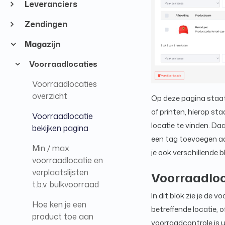
Leveranciers
Zendingen
Magazijn
Voorraadlocaties
Voorraadlocaties
overzicht
Op deze pagina staat 
of printen, hierop st
Voorraadlocatie
locatie te vinden. Da
bekijken pagina
een tag toevoegen aa
Min / max
je ook verschillende 
voorraadlocatie en
verplaatslijsten
Voorraadloc
t.b.v. bulkvoorraad
In dit blok zie je de
Hoe ken je een
betreffende locatie, 
product toe aan
voorraadcontrole is u