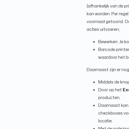
(afhankelijk van de pr
kan worden. Per regel
voorraad getoond. Oo
acties uitvoeren;
Bewerken: Je ko
Barcode printen
waardoor het ba
Daarnaast zijn er nog
Middels de kno
Door op het
Ex
producten.
Daarnaast kan 
checkboxes voo
locatie.
Met de rode k