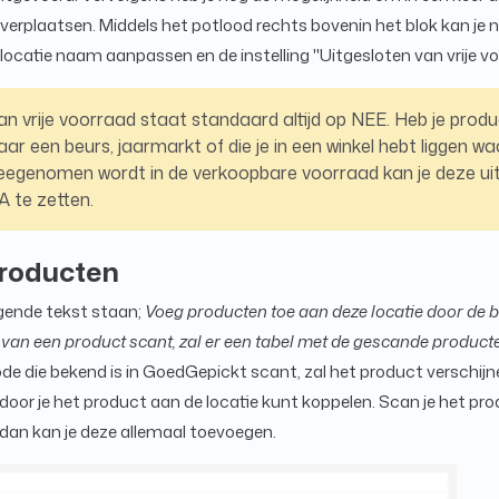
 verplaatsen. Middels het potlood rechts bovenin het blok kan je 
e locatie naam aanpassen en de instelling ''Uitgesloten van vrije 
an vrije voorraad staat standaard altijd op NEE. Heb je produ
 een beurs, jaarmarkt of die je in een winkel hebt liggen waa
egenomen wordt in de verkoopbare voorraad kan je deze uit
JA te zetten.
roducten
volgende tekst staan;
Voeg producten toe aan deze locatie door de 
 van een product scant, zal er een tabel met de gescande produc
e die bekend is in GoedGepickt scant, zal het product verschijne
oor je het product aan de locatie kunt koppelen. Scan je het prod
an kan je deze allemaal toevoegen.