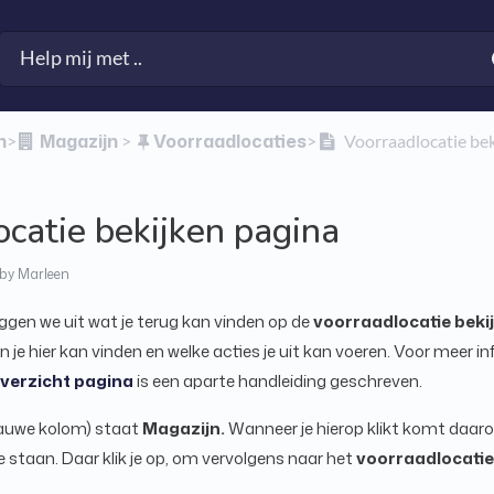
n
​Magazijn
​Voorraadlocaties
​>​
​ > ​
​>​
Voorraadlocatie bek
catie bekijken pagina
by Marleen
eggen we uit wat je terug kan vinden op de
voorraadlocatie beki
 je hier kan vinden en welke acties je uit kan voeren. Voor meer i
verzicht pagina
is een aparte handleiding geschreven.
lauwe kolom) staat
Magazijn.
Wanneer je hierop klikt komt daar
e staan. Daar klik je op, om vervolgens naar het
voorraadlocatie