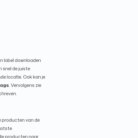
een label downloaden
 snel de juiste
de locatie. Ook kan je
tags
. Vervolgens zie
chreven.
de producten van de
aatste
alle producten naar