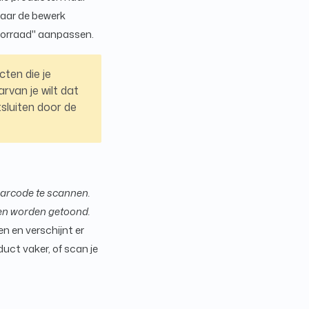
naar de bewerk
voorraad'' aanpassen.
cten die je
rvan je wilt dat
sluiten door de
barcode te scannen.
ten worden getoond.
n en verschijnt er
uct vaker, of scan je