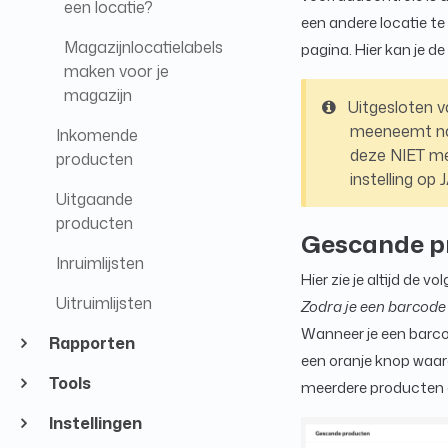
een locatie?
een andere locatie te
Magazijnlocatielabels
pagina. Hier kan je d
maken voor je
magazijn
Uitgesloten v
meeneemt naar
Inkomende
deze NIET me
producten
instelling op 
Uitgaande
producten
Gescande p
Inruimlijsten
Hier zie je altijd de 
Uitruimlijsten
Zodra je een barcode
Wanneer je een barcod
Rapporten
een oranje knop waard
Tools
meerdere producten d
Instellingen