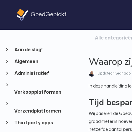
GoedGepickt
Alle categorieë
Aan de slag!
Waarop zij
Algemeen
Administratief
Updated
1 year ago
In deze handleiding l
Verkoopplatformen
Tijd bespa
Verzendplatformen
Wij baseren de GoedG
graadmeter is hoevee
Third party apps
hetzelfde aantal pers