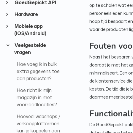
GoedGepickt API
op te schalen wat e
personeelsleden kunn
Hardware
hoop tijd bespaart en 
Mobiele app
waar de producten lig
(iOS/Android)
Fouten vo
Veelgestelde
vragen
Naast het besparen v
Hoe voeg ik in bulk
doordat je met het 
extra gegevens toe
minimaliseert. Een on
aan producten?
de klantenservice die
kosten. De tijd die 
Hoe richt ik mijn
daarmee meer bestell
magazijn in met
voorraadlocaties?
Functionali
Hoeveel webshops /
verkoopplatformen
De GoedGepickt pakket
kan je koppelen aan
de bestellingen behe