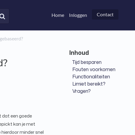
Contact
Home
Inloggen
n gebaseerd?
d?
Tijd besparen
Fouten voorkomen
Functionaliteiten
Limiet bereikt?
Vragen?
t dat een goede
epickt kan je met
 hierdoor minder snel