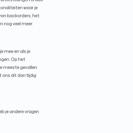
onaliteiten waar je
van backorders, het
n nog veel meer.
je mee en als je
hogen. Op het
 de meeste gevallen
ons dit dan tijdig
heb je andere vragen