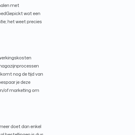
halen met
GoedGepickt wat een
tie; het weet precies
rwerkingskosten
 magazijnprocessen
 komt nog de tijd van
bespaar je deze
 en/of marketing om
 meer doet dan enkel
l bestellingen is dus