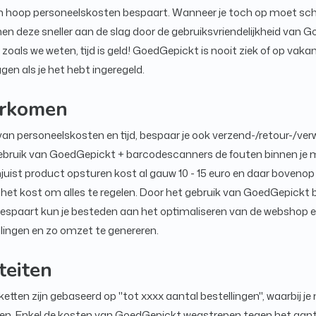
en hoop personeelskosten bespaart. Wanneer je toch op moet sc
en deze sneller aan de slag door de gebruiksvriendelijkheid van 
zoals we weten, tijd is geld! GoedGepickt is nooit ziek of op vakan
gen als je het hebt ingeregeld.
orkomen
an personeelskosten en tijd, bespaar je ook verzend-/retour-/ve
gebruik van GoedGepickt + barcodescanners de fouten binnen je
juist product opsturen kost al gauw 10 - 15 euro en daar bovenop
 het kost om alles te regelen. Door het gebruik van GoedGepickt 
je bespaart kun je besteden aan het optimaliseren van de webshop
ingen en zo omzet te genereren.
teiten
ten zijn gebaseerd op "tot xxxx aantal bestellingen", waarbij je
ren. Enkel de kosten van GoedGepickt wegstrepen tegen het aanta