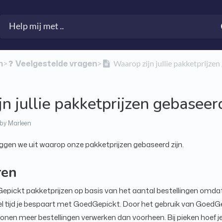
n
​Veelgestelde vragen
​>​
​>​
Waarop zijn jullie pakketprijze
n jullie pakketprijzen gebaseer
by Marleen
eggen we uit waarop onze pakketprijzen gebaseerd zijn.
ren
epickt pakketprijzen op basis van het aantal bestellingen omda
l tijd je bespaart met GoedGepickt. Door het gebruik van GoedG
onen meer bestellingen verwerken dan voorheen. Bij pieken hoef je