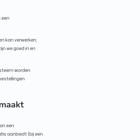
s een
en kan verwerken,
ijn we goed in en
systeem worden
bestellingen
emaakt
van een
is aanbiedt (bij een