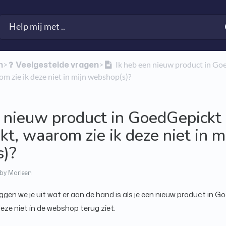
n
​Veelgestelde vragen
​>​
​>​
Ik heb een nieuw product in Go
m zie ik deze niet in mijn webshop(s)?
n nieuw product in GoedGepickt
, waarom zie ik deze niet in m
s)?
by Marleen
eggen we je uit wat er aan de hand is als je een nieuw product in 
e niet in de webshop terug ziet.