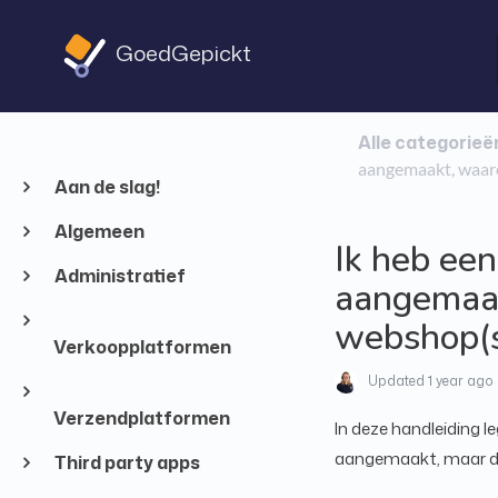
GoedGepickt
Alle categorieë
aangemaakt, waaro
Aan de slag!
Algemeen
Ik heb ee
Administratief
aangemaakt
webshop(
Verkoopplatformen
Updated
1 year ago
Verzendplatformen
In deze handleiding l
aangemaakt, maar dez
Third party apps