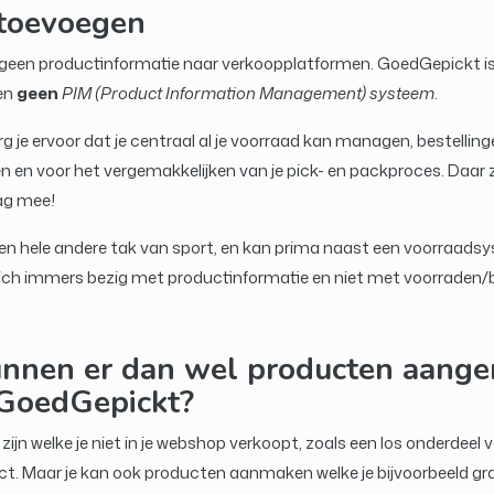
toevoegen
geen productinformatie naar verkoopplatformen. GoedGepickt i
en
geen
PIM (Product Information Management) systeem
.
je ervoor dat je centraal al je voorraad kan managen, bestelling
en en voor het vergemakkelijken van je pick- en packproces. Daar z
aag mee!
en hele andere tak van sport, en kan prima naast een voorraad
 zich immers bezig met productinformatie en niet met voorraden/
nnen er dan wel producten aang
GoedGepickt?
ijn welke je niet in je webshop verkoopt, zoals een los onderdeel 
. Maar je kan ook producten aanmaken welke je bijvoorbeeld grat