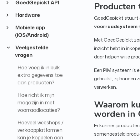
GoedGepickt API
Producten 
Hardware
GoedGepickt stuurt 
voorraadsysteem
Mobiele app
(iOS/Android)
Met GoedGepickt zorg 
Veelgestelde
inzicht hebt in inkop
vragen
daar helpen wij je gr
Hoe voeg ik in bulk
Een PIM systeem is e
extra gegevens toe
gebruikt, zij houden
aan producten?
verwerken.
Hoe richt ik mijn
Waarom ku
magazijn in met
voorraadlocaties?
worden in 
Hoeveel webshops /
Er kunnen producten z
verkoopplatformen
samengesteld product
kan je koppelen aan