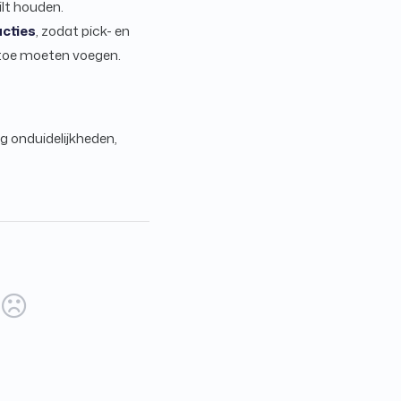
ilt houden.
cties
, zodat pick- en
r toe moeten voegen.
g onduidelijkheden,