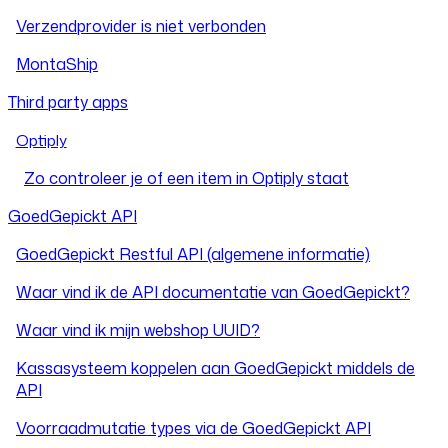
Verzendprovider is niet verbonden
MontaShip
Third party apps
Optiply
Zo controleer je of een item in Optiply staat
GoedGepickt API
GoedGepickt Restful API (algemene informatie)
Waar vind ik de API documentatie van GoedGepickt?
Waar vind ik mijn webshop UUID?
Kassasysteem koppelen aan GoedGepickt middels de
API
Voorraadmutatie types via de GoedGepickt API