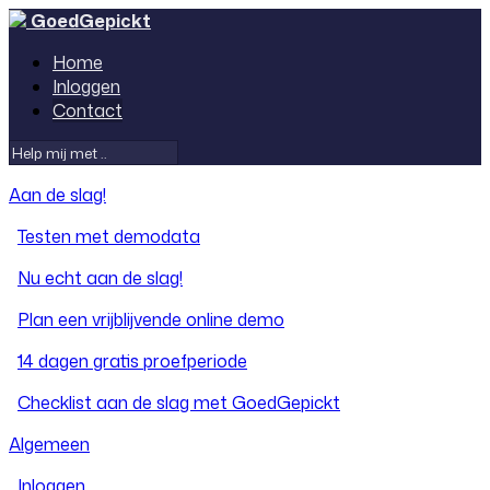
GoedGepickt
Home
Inloggen
Contact
Aan de slag!
Testen met demodata
Nu echt aan de slag!
Plan een vrijblijvende online demo
14 dagen gratis proefperiode
Checklist aan de slag met GoedGepickt
Algemeen
Inloggen