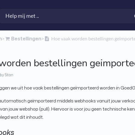
n
​Bestellingen
​>​
​>​
Hoe vaak worden bestellingen geimport
worden bestellingen geimporte
by Stan
leggen we uit hoe vaak bestellingen geïmporteerd worden in GoedG
 automatisch geïmporteerd middels webhooks vanuit jouw verkoo
van jouw webshop (pull). Hiervoor is voor jou geen technische ke
elegd wat dit inhoudt.
ooks