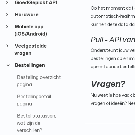
GoedGepickt API
Op het moment dat er
Hardware
automatisch/realtime
kunnen deze data d
Mobiele app
(iOS/Android)
Pull - API v
Veelgestelde
Ondersteunt jouw ve
vragen
bestellingen op en i
Bestellingen
openstaande bestelli
Bestelling overzicht
Vragen?
pagina
Nu weet je hoe vaak b
Bestellingdetail
vragen of ideeën? N
pagina
Bestel statussen,
wat zijn de
verschillen?