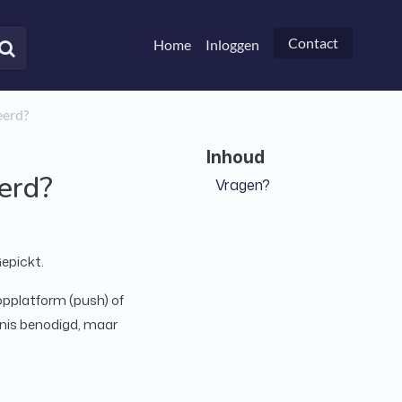
Contact
Home
Inloggen
eerd?
erd?
Vragen?
epickt.
pplatform (push) of
nnis benodigd, maar