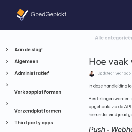
GoedGepickt
Alle categorieë
Aan de slag!
Hoe vaak 
Algemeen
Administratief
Updated
1 year ago
In deze handleiding 
Verkoopplatformen
Bestellingen worden
opgehaald via de API 
Verzendplatformen
hieronder vind je uitg
Third party apps
Push - Webh