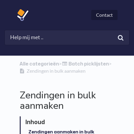
Contact
Alle categorieën
​Batch picklijsten
​>​
​>​
Zendingen in bulk aanmaken
Zendingen in bulk
aanmaken
Zendingen aanmaken in bulk