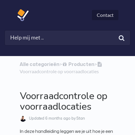
Contact
Alle categorieën
​Producten
​>​
​>​
Voorraadcontrole op voorraadlocaties
Voorraadcontrole op
voorraadlocaties
Updated
6 months ago
by Stan
In deze handleiding leggen we je uit hoe je een