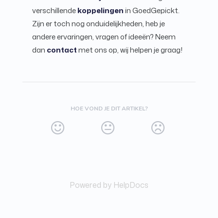
verschillende
koppelingen
in GoedGepickt.
Zijn er toch nog onduidelijkheden, heb je
andere ervaringen, vragen of ideeën? Neem
dan
contact
met ons op, wij helpen je graag!
HOE VOND JE DIT ARTIKEL?
Powered by HelpDocs
(opens in a new tab