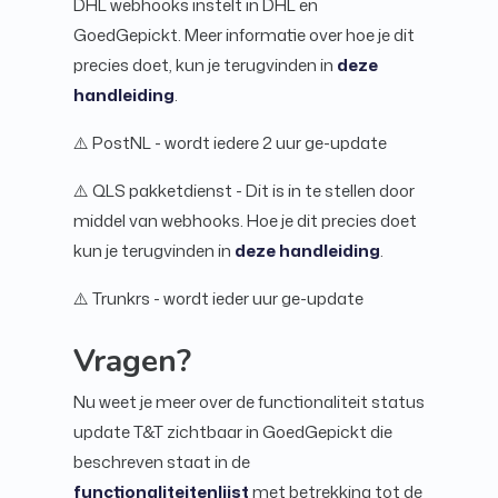
DHL webhooks instelt in DHL en
GoedGepickt. Meer informatie over hoe je dit
precies doet, kun je terugvinden in
deze
handleiding
.
⚠️ PostNL - wordt iedere 2 uur ge-update
⚠️ QLS pakketdienst - Dit is in te stellen door
middel van webhooks. Hoe je dit precies doet
kun je terugvinden in
deze handleiding
.
⚠️ Trunkrs - wordt ieder uur ge-update
Vragen?
Nu weet je meer over de functionaliteit status
update T&T zichtbaar in GoedGepickt die
beschreven staat in de
functionaliteitenlijst
met betrekking tot de