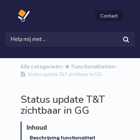
Contact
Alle categorieën
​Functionaliteiten
​>​
​>​
Status update T&T zichtbaar in GG
Status update T&T
zichtbaar in GG
Beschrijving functionaliteit