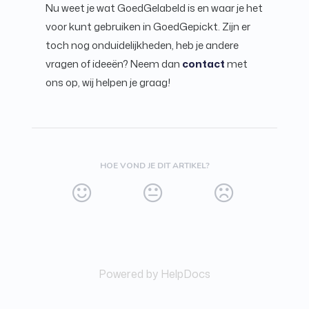
Nu weet je wat GoedGelabeld is en waar je het
voor kunt gebruiken in GoedGepickt. Zijn er
toch nog onduidelijkheden, heb je andere
vragen of ideeën? Neem dan
contact
met
ons op, wij helpen je graag!
HOE VOND JE DIT ARTIKEL?
Powered by HelpDocs
(opens in a new tab