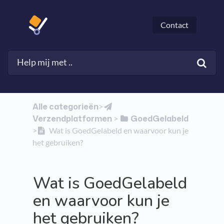
Contact
Alle categorieën
​>​
Verzendplatformen
​GoedGelabeld
​ > ​
>​
Wat is GoedGelabeld en waarvoor kun je
het gebruiken?
Wat is GoedGelabeld
en waarvoor kun je
het gebruiken?