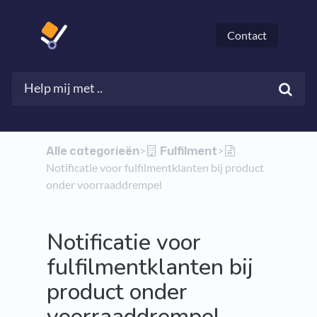
Contact
Alle categorieën
​Fulfilment
​>​
​>​
Notificatie voor fulfilmentklanten bij product
onder voorraaddrempel
Notificatie voor
fulfilmentklanten bij
product onder
voorraaddrempel