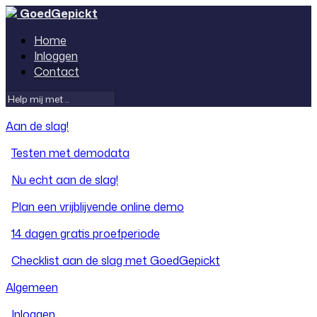
GoedGepickt
Home
Inloggen
Contact
Aan de slag!
Testen met demodata
Nu echt aan de slag!
Plan een vrijblijvende online demo
14 dagen gratis proefperiode
Checklist aan de slag met GoedGepickt
Algemeen
Inloggen