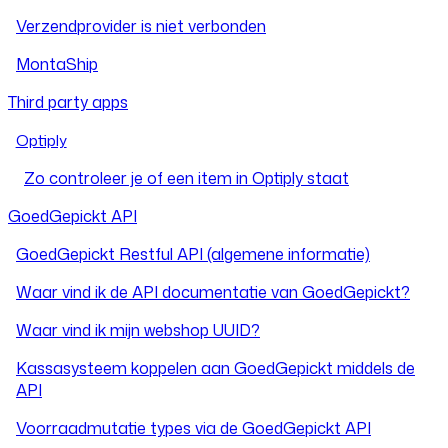
Verzendprovider is niet verbonden
MontaShip
Third party apps
Optiply
Zo controleer je of een item in Optiply staat
GoedGepickt API
GoedGepickt Restful API (algemene informatie)
Waar vind ik de API documentatie van GoedGepickt?
Waar vind ik mijn webshop UUID?
Kassasysteem koppelen aan GoedGepickt middels de
API
Voorraadmutatie types via de GoedGepickt API