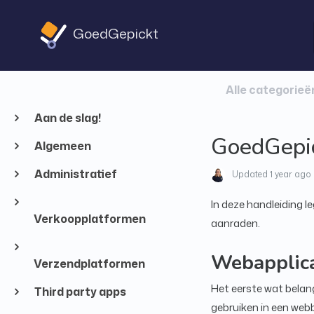
GoedGepickt
Alle categorieë
Aan de slag!
GoedGepic
Algemeen
Administratief
Updated
1 year ago
In deze handleiding l
Verkoopplatformen
aanraden.
Webapplica
Verzendplatformen
Het eerste wat belan
Third party apps
gebruiken in een web