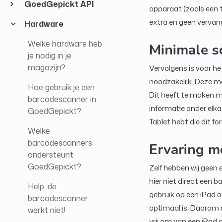
GoedGepickt API
apparaat (zoals een t
extra en geen vervan
Hardware
Welke hardware heb
Minimale s
je nodig in je
magazijn?
Vervolgens is voor h
noodzakelijk. Deze m
Hoe gebruik je een
Dit heeft te maken m
barcodescanner in
informatie onder elka
GoedGepickt?
Tablet hebt die dit f
Welke
barcodescanners
Ervaring m
ondersteunt
GoedGepickt?
Zelf hebben wij geen
hier niet direct een
Help, de
gebruik op een iPad o
barcodescanner
optimaal is. Daarom r
werkt niet!
vrij om van een iPad 