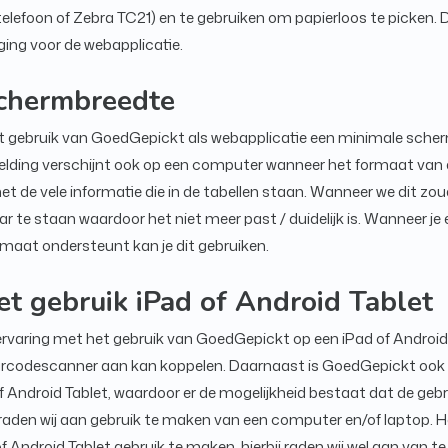
elefoon of Zebra TC21) en te gebruiken om papierloos te picken. 
ging voor de webapplicatie.
chermbreedte
et gebruik van GoedGepickt als webapplicatie een minimale sch
elding verschijnt ook op een computer wanneer het formaat van d
et de vele informatie die in de tabellen staan. Wanneer we dit z
ar te staan waardoor het niet meer past / duidelijk is. Wanneer je
ormaat ondersteunt kan je dit gebruiken.
et gebruik iPad of Android Tablet
 ervaring met het gebruik van GoedGepickt op een iPad of Android
 barcodescanner aan kan koppelen. Daarnaast is GoedGepickt ook 
f Android Tablet, waardoor er de mogelijkheid bestaat dat de gebr
aden wij aan gebruik te maken van een computer en/of laptop. Het
of Android Tablet gebruik te maken, hierbij raden wij wel aan van t