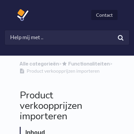
Contact
Alle categorieën
​Functionaliteiten
​>​
​>​
Product verkoopprijzen importeren
Product
verkoopprijzen
importeren