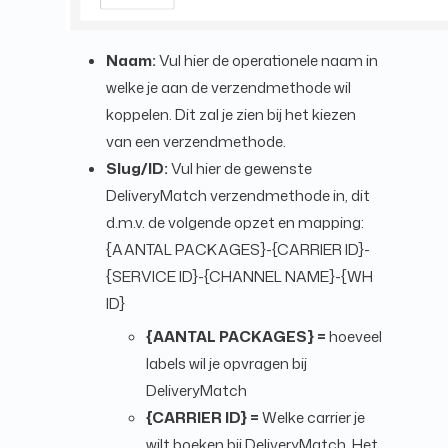
Naam:
Vul hier de operationele naam in
welke je aan de verzendmethode wil
koppelen. Dit zal je zien bij het kiezen
van een verzendmethode.
Slug/ID:
Vul hier de gewenste
DeliveryMatch verzendmethode in, dit
d.m.v. de volgende opzet en mapping:
{AANTAL PACKAGES}-{CARRIER ID}-
{SERVICE ID}-{CHANNEL NAME}-{WH
ID}
{AANTAL PACKAGES} =
hoeveel
labels wil je opvragen bij
DeliveryMatch
{CARRIER ID} =
Welke carrier je
wilt boeken bij DeliveryMatch. Het