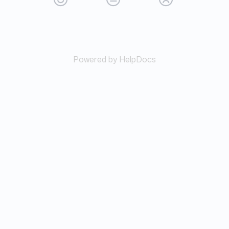
Powered by HelpDocs
(opens in a new tab