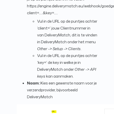
https://engine.deliverymatch.eu/webhook/goedg
client=.....&key=.....
Vul in de URL op de puntjes achter
‘client=’ jouw Clientnummer in
van DeliveryMatch, dit is te vinden
in DeliveryMatch onder het menu
Other -> Setup -> Clients
.
Vul in de URL op de puntjes achter
‘key=’ de key in welke je in
DeliveryMatch onder
Other -> API
keys
kan aanmaken.
Naam:
Kies een gewenste naam voor je
verzendprovider, bijvoorbeeld
DeliveryMatch