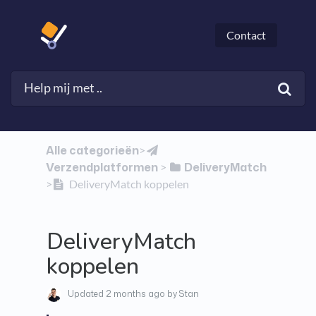
Contact
Alle categorieën
​>​
Verzendplatformen
​DeliveryMatch
​ > ​
>​
DeliveryMatch koppelen
DeliveryMatch
koppelen
Updated
2 months ago
by Stan