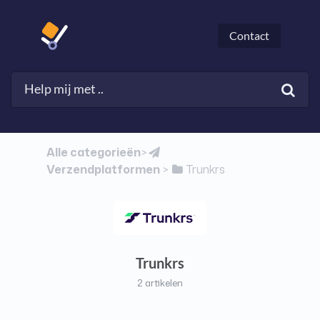
Contact
Alle categorieën
​>​
Verzendplatformen
​Trunkrs
​ > ​
Trunkrs
2 artikelen