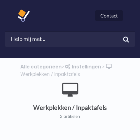
Contact
Alle categorieën
​Instellingen
​>​
​ > ​
Werkplekken / Inpaktafels
Werkplekken / Inpaktafels
2 artikelen