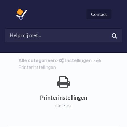
Contact
Alle categorieën
​Instellingen
​>​
​ > ​
Printerinstellingen
Printerinstellingen
6 artikelen