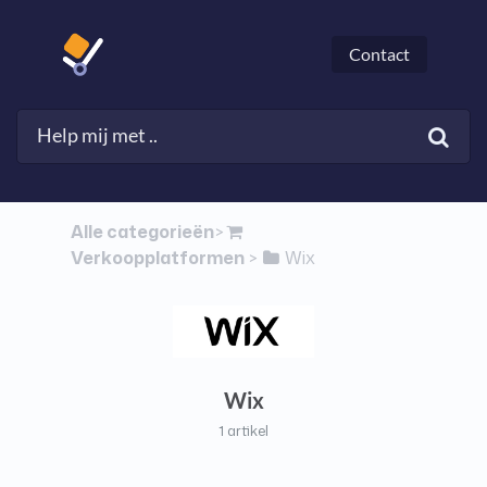
Contact
Alle categorieën
​>​
Verkoopplatformen
​Wix
​ > ​
Wix
1 artikel